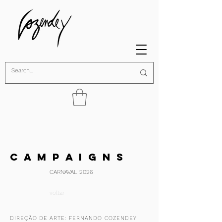
C A M P A I G N S
CARNAVAL 2026
voltar
DIREÇÃO DE ARTE: FERNANDO COZENDEY