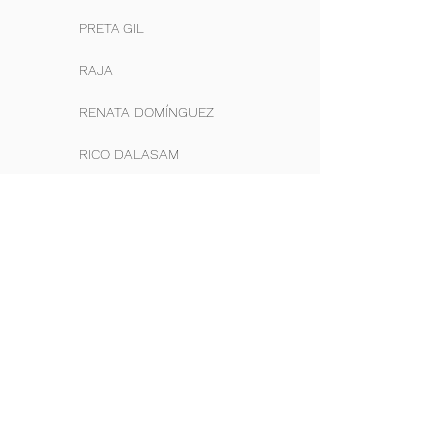
PRETA GIL
RAJA
RENATA DOMÍNGUEZ
RICO DALASAM
ROBERTA SÁ
ROUGE
SABRINA SATO
TATA WERNECK
THAYNARA OG
THAÍS ARAUJO