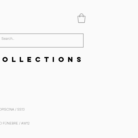
 O L L E C T I O N S
PISCINA / SS13
O FÚNEBRE / AW12