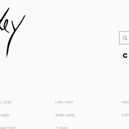
C
 / 2020
LIVRE / SS17
SADO
/ AW20
NOVA / AW16
O AT
NHA / SS20
T / SS16