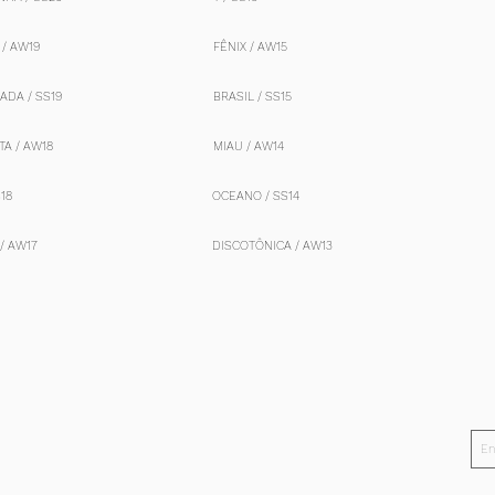
/ AW19
FÊNIX / AW15
ADA / SS19
BRASIL / SS15
TA / AW18
MIAU / AW14
S18
OCEANO / SS14
/ AW17
DISCOTÔNICA / AW13