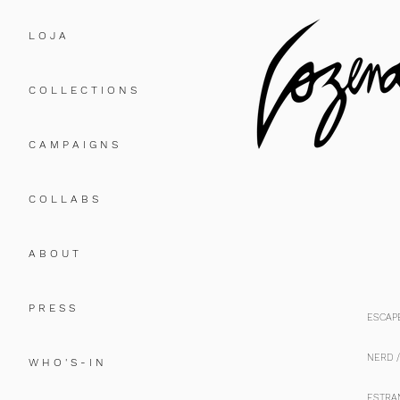
L O J A
C O L L E C T I O N S
C A M P A I G N S
C O L L A B S
A B O U T
P R E S S
ESCAPE
NERD 
W H O ' S - I N
ESTRA