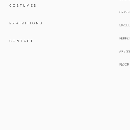
C O S T U M E S
CRASH 
E X H I B I T I O N S
MACUL
PERFEI
C O N T A C T
AR / S
FLOOR 