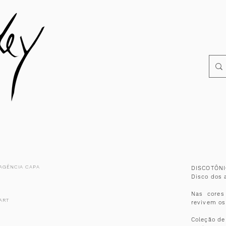
 AGÊNCIA CAPA
DISCOTÔNIC
Disco dos 
Nas cores
ART
revivem os
O
Coleção de