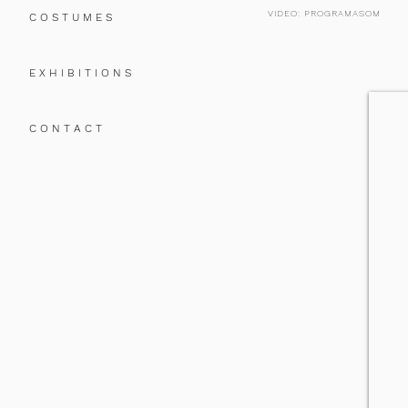
VIDEO: PROGRAMASOM
C O S T U M E S
E X H I B I T I O N S
C O N T A C T