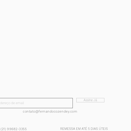
Inscreva-se!
E receba todas nossas notícias.
Assine Já
contato@fernandocozendey.com
REMESSA EM ATÉ 5 DIAS ÚTEIS
 (21) 99682-3355