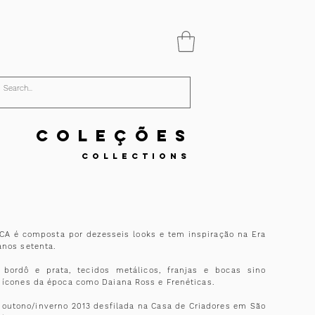
C O L E Ç Õ E S
C O L L E C T I O N S
A é composta por dezesseis looks e tem inspiração na Era
anos setenta.
 bordô e prata, tecidos metálicos, franjas e bocas sino
 ícones da época como Daiana Ross e Frenéticas.
 outono/inverno 2013 desfilada na Casa de Criadores em São