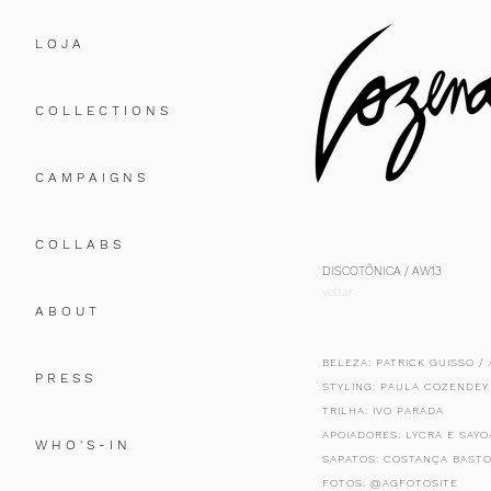
L O J A
C O L L E C T I O N S
C A M P A I G N S
C O L L A B S
DISCOTÔNICA / AW13
voltar
A B O U T
BELEZA: PATRICK GUISSO /
P R E S S
STYLING: PAULA COZENDEY
TRILHA: IVO PARADA
APOIADORES: LYCRA E
SAYO
W H O ' S - I N
SAPATOS: COSTANÇA BAST
FOTOS: @AGFOTOSITE