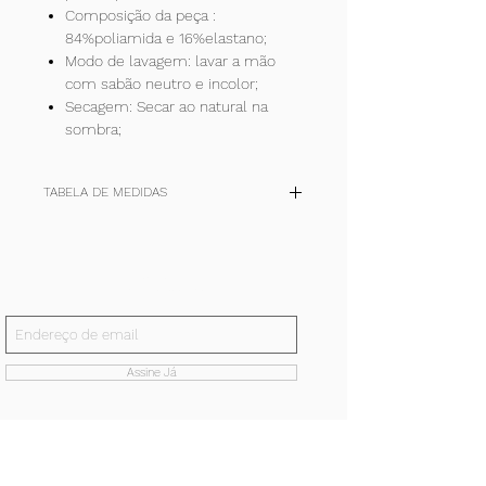
Composição da peça :
84%poliamida e 16%elastano;
Modo de lavagem: lavar a mão
com sabão neutro e incolor;
Secagem: Secar ao natural na
sombra;
TABELA DE MEDIDAS
TAM
P
M
G
+
(cm)
36-
40-42
44-46
48-50
Inscreva-se!
38
E receba todas nossas notícias.
quadril
90/94
98/102
106/110
114/118
Assine Já
cintura
62/66
70/74
78/82
86/90
busto
80/84
88/92
96/100
104/111
coxa
55/58
61/64
67/70
73/76