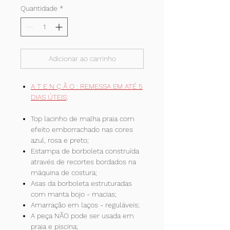
Quantidade
*
Adicionar ao carrinho
A T E N Ç Ã O : REMESSA EM ATÉ 5
DIAS ÚTEIS;
Top lacinho de malha praia com
efeito emborrachado nas cores
azul, rosa e preto;
Estampa de borboleta construída
através de recortes bordados na
máquina de costura;
Asas da borboleta estruturadas
com manta bojo - macias;
Amarração em laços - reguláveis;
A peça NÃO pode ser usada em
praia e piscina;