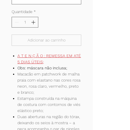
Quantidade
*
Adicionar ao carrinho
A T E N Ç Ã O : REMESSA EM ATÉ
5 DIAS ÚTEIS;
Obs: máscara não inclusa;
Macacão em patchwork de malha
praia com elastano nas cores rosa
neon, rosa claro, vermelho, preto
e branco;
Estampa construída na máquina
de costura com contornos de viés
elástico preto;
Duas aberturas na região do tórax,
deixando os seios à mostra – a
peça acompanha o par de nipples