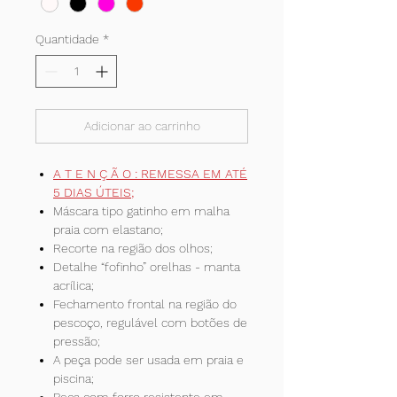
Quantidade
*
Adicionar ao carrinho
A T E N Ç Ã O : REMESSA EM ATÉ
5 DIAS ÚTEIS;
Máscara tipo gatinho em malha
praia com elastano;
Recorte na região dos olhos;
Detalhe “fofinho” orelhas - manta
acrílica;
Fechamento frontal na região do
pescoço, regulável com botões de
pressão;
A peça pode ser usada em praia e
piscina;