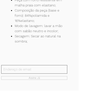
Peça com forro resistente em
malha praia com elastano;
Composição da peça (base e
forro): 84%poliamida e
16%elastano;
Modo de lavagem: lavar a mão
com sabão neutro e incolor;
Secagem: Secar ao natural na
sombra;
Inscreva-se!
E receba todas nossas notícias.
Assine Já