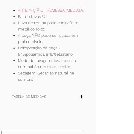
A T E N Ç Ã O : REMESSA IMEDIATA;
Par de luvas ¾;
Luva de malha praia com efeito
metálico roxo;
A peça NÃO pode ser usada em
praia e piscina;
Composição da peça -
84%poliamida e 16%elastano;
Modo de lavagem: lavar a mão
com sabão neutro e incolor;
Secagem: Secar ao natural na
sombra;
TABELA DE MEDIDAS
TAM
P
M
G
+
(cm)
36-
40-42
44-46
48-50
Inscreva-se!
38
E receba todas nossas notícias.