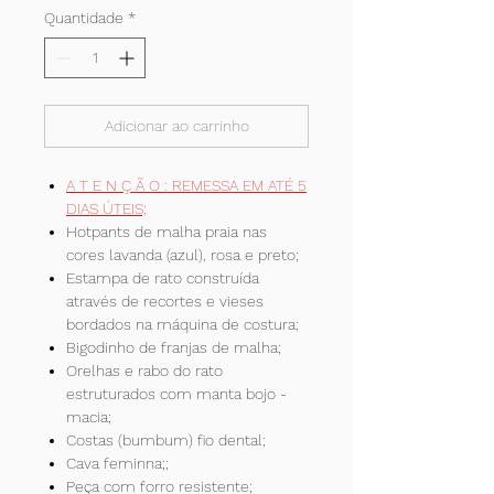
Quantidade
*
Adicionar ao carrinho
A T E N Ç Ã O : REMESSA EM ATÉ 5
DIAS ÚTEIS;
Hotpants de malha praia nas
cores lavanda (azul), rosa e preto;
Estampa de rato construída
através de recortes e vieses
bordados na máquina de costura;
Bigodinho de franjas de malha;
Orelhas e rabo do rato
estruturados com manta bojo -
macia;
Costas (bumbum) fio dental;
Cava feminna;;
Peça com forro resistente;