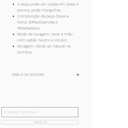
A peça pode ser usada em praia e
piscina, pode mergulhar;
Composição da peça (base e
forro): 84%poliamida e
16%elastano;
Modo de lavagem: lavar a mão
com sabão neutro e incolor;
Secagem: Secar ao natural na
sombra;
TABELA DE MEDIDAS
TAM
P
M
G
+
(cm)
36-
40-42
44-46
48-50
Inscreva-se!
38
E receba todas nossas notícias.
quadril
90/94
98/102
106/110
114/118
Assine Já
cintura
62/66
70/74
78/82
86/90