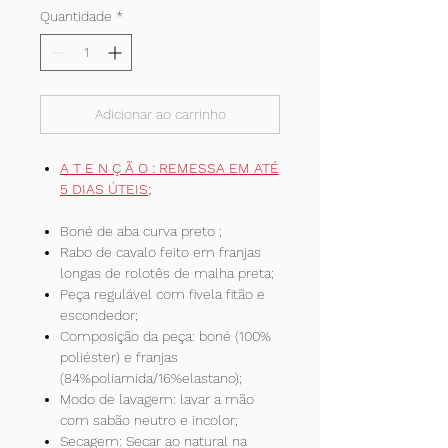
Quantidade
*
Adicionar ao carrinho
A T E N Ç Ã O : REMESSA EM ATÉ
5 DIAS ÚTEIS;
Boné de aba curva preto ;
Rabo de cavalo feito em franjas
longas de rolotês de malha preta;
Peça regulável com fivela fitão e
escondedor;
Composição da peça: boné (100%
poliéster) e franjas
(84%poliamida/16%elastano);
Modo de lavagem: lavar a mão
com sabão neutro e incolor;
Secagem: Secar ao natural na