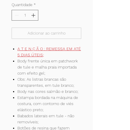
Quantidade
*
Adicionar ao carrinho
A T E N Ç Ã O : REMESSA EM ATÉ
5 DIAS ÚTEIS;
Body frente única em patchwork
de tule e malha praia importada
com efeito gel;
Obs: As listras brancas são
transparentes, em tule branco;
Body nas cores salmão e branco;
Estampa bordada na máquina de
costura, com contorno de viés
elástico preto;
Babados laterais em tule - não
removíveis;
Botões de resina que fazem