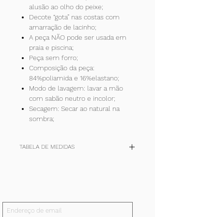
alusão ao olho do peixe;
Decote “gota” nas costas com
amarração de lacinho;
A peça NÃO pode ser usada em
praia e piscina;
Peça sem forro;
Composição da peça:
84%poliamida e 16%elastano;
Modo de lavagem: lavar a mão
com sabão neutro e incolor;
Secagem: Secar ao natural na
sombra;
TABELA DE MEDIDAS
TAM
P
M
G
+
(cm)
36-
40-42
44-46
48-50
Inscreva-se!
38
E receba todas nossas notícias.
quadril
90/94
98/102
106/110
114/118