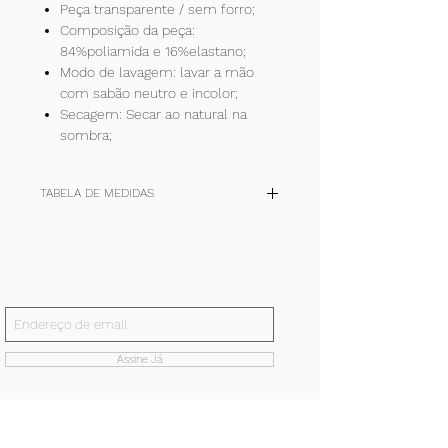
Peça transparente / sem forro;
Composição da peça:
84%poliamida e 16%elastano;
Modo de lavagem: lavar a mão
com sabão neutro e incolor;
Secagem: Secar ao natural na
sombra;
TABELA DE MEDIDAS
TAM
P
M
G
+
(cm)
36-
40-42
44-46
48-50
Inscreva-se!
38
E receba todas nossas notícias.
quadril
90/94
98/102
106/110
114/118
Assine Já
cintura
62/66
70/74
78/82
86/90
busto
80/84
88/92
96/100
104/111