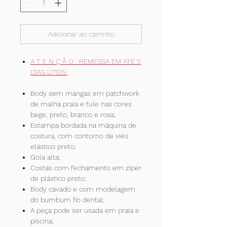
Adicionar ao carrinho
A T E N Ç Ã O : REMESSA EM ATÉ 5
DIAS ÚTEIS ;
Body sem mangas em patchwork
de malha praia e tule nas cores
bege, preto, branco e rosa;
Estampa bordada na máquina de
costura, com contorno de viés
elástico preto;
Gola alta;
Costas com fechamento em zíper
de plástico preto;
Body cavado e com modelagem
do bumbum fio dental;
A peça pode ser usada em praia e
piscina;