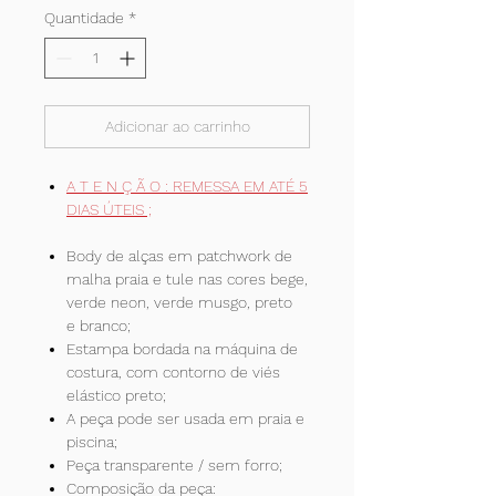
Quantidade
*
Adicionar ao carrinho
A T E N Ç Ã O : REMESSA EM ATÉ 5
DIAS ÚTEIS ;
Body de alças em patchwork de
malha praia e tule nas cores bege,
verde neon, verde musgo, preto
e branco;
Estampa bordada na máquina de
costura, com contorno de viés
elástico preto;
A peça pode ser usada em praia e
piscina;
Peça transparente / sem forro;
Composição da peça: