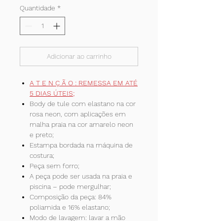
Quantidade
*
Adicionar ao carrinho
A T E N Ç Ã O : REMESSA EM ATÉ
5 DIAS ÚTEIS;
Body de tule com elastano na cor
rosa neon, com aplicações em
malha praia na cor amarelo neon
e preto;
Estampa bordada na máquina de
costura;
Peça sem forro;
A peça pode ser usada na praia e
piscina – pode mergulhar;
Composição da peça: 84%
poliamida e 16% elastano;
Modo de lavagem: lavar a mão