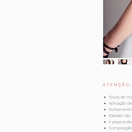
A T E N Ç Ã O 
Touca de mal
Aplicação de
fechamento 
Babado não 
A peça pode 
Composição 