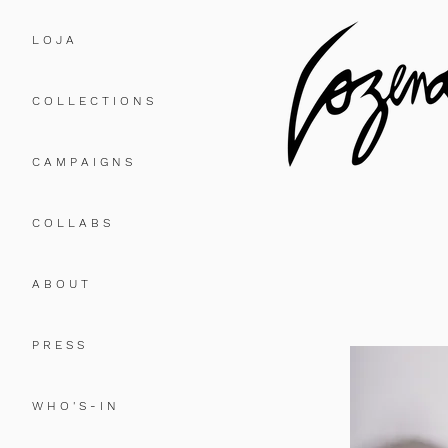
L O J A
C O L L E C T I O N S
C A M P A I G N S
C O L L A B S
A B O U T
P R E S S
W H O ' S - I N