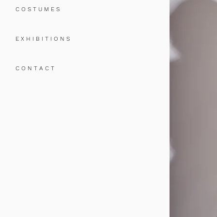
C O S T U M E S
E X H I B I T I O N S
C O N T A C T