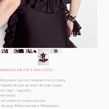
: REMESSA EM ATÉ 5 DIAS ÚTEIS !
ha praia e tule com elastano na cor preta;
 babado de tule ao redor de toda a peça;
em laço - regulável;
removível;
ser usada em praia e piscina;
da peça: 84%poliamida e 16%elastano;