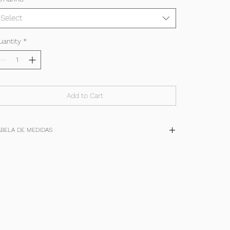
Select
uantity
*
Add to Cart
ABELA DE MEDIDAS
TAM
P
M
G
+
(cm)
36-38
40-42
44-46
48-50
quadril
90/94
98/102
106/110
114/118
cintura
62/66
70/74
78/82
86/90