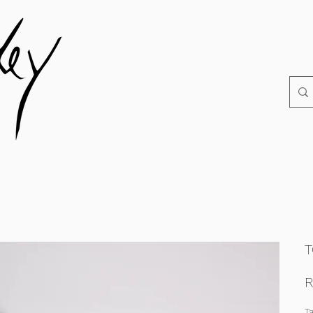
T
R
T