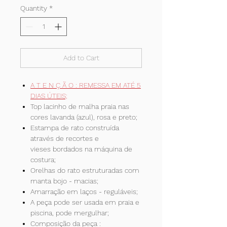
Quantity
*
Add to Cart
A T E N Ç Ã O : REMESSA EM ATÉ 5
DIAS ÚTEIS;
Top lacinho de malha praia nas
cores lavanda (azul), rosa e preto;
Estampa de rato construída
através de recortes e
vieses bordados na máquina de
costura;
Orelhas do rato estruturadas com
manta bojo - macias;
Amarração em laços - reguláveis;
A peça pode ser usada em praia e
piscina, pode mergulhar;
Composição da peça :