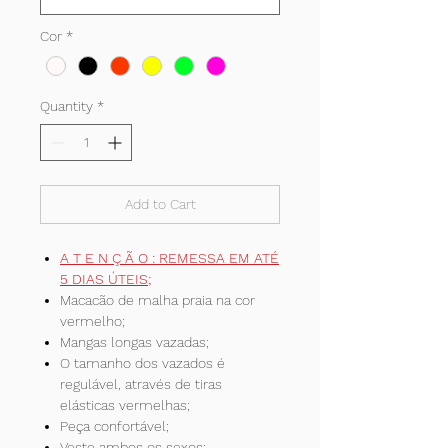
Cor
*
Quantity
*
Add to Cart
A T E N Ç Ã O : REMESSA EM ATÉ
5 DIAS ÚTEIS;
Macacão de malha praia na cor
vermelho;
Mangas longas vazadas;
O tamanho dos vazados é
regulável, através de tiras
elásticas vermelhas;
Peça confortável;
Veste ambos os sexos;