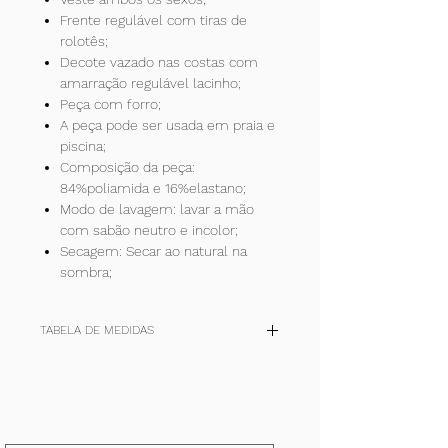
Frente regulável com tiras de
rolotês;
Decote vazado nas costas com
amarração regulável lacinho;
Peça com forro;
A peça pode ser usada em praia e
piscina;
Composição da peça:
84%poliamida e 16%elastano;
Modo de lavagem: lavar a mão
com sabão neutro e incolor;
Secagem: Secar ao natural na
sombra;
TABELA DE MEDIDAS
TAM
P
M
G
+
(cm)
36-
40-42
44-46
48-50
Inscreva-se!
38
E receba todas nossas notícias.