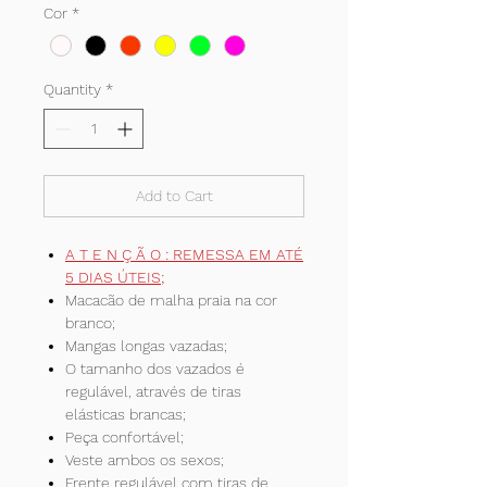
Cor
*
Quantity
*
Add to Cart
A T E N Ç Ã O : REMESSA EM ATÉ
5 DIAS ÚTEIS;
Macacão de malha praia na cor
branco;
Mangas longas vazadas;
O tamanho dos vazados é
regulável, através de tiras
elásticas brancas;
Peça confortável;
Veste ambos os sexos;
Frente regulável com tiras de