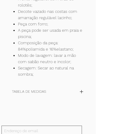
rolotês;
Decote vazado nas costas com
amarração regulável lacinho;
Peça com forro;
A peça pode ser usada em praia e
piscina;
Composição da peça:
84%poliamida e 16%elastano;
Modo de lavagem: lavar a mão
com sabão neutro e incolor;
Secagem: Secar ao natural na
sombra;
TABELA DE MEDIDAS
TAM
P
M
G
+
(cm)
36-
40-42
44-46
48-50
Inscreva-se!
38
E receba todas nossas notícias.
quadril
90/94
98/102
106/110
114/118