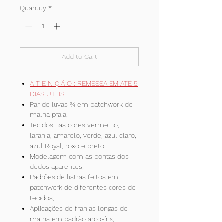
Quantity
*
Add to Cart
A T E N Ç Ã O : REMESSA EM ATÉ 5
DIAS ÚTEIS;
Par de luvas ¾ em patchwork de
malha praia;
Tecidos nas cores vermelho,
laranja, amarelo, verde, azul claro,
azul Royal, roxo e preto;
Modelagem com as pontas dos
dedos aparentes;
Padrões de listras feitos em
patchwork de diferentes cores de
tecidos;
Aplicações de franjas longas de
malha em padrão arco-íris;