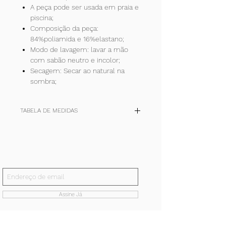
A peça pode ser usada em praia e
piscina;
Composição da peça:
84%poliamida e 16%elastano;
Modo de lavagem: lavar a mão
com sabão neutro e incolor;
Secagem: Secar ao natural na
sombra;
TABELA DE MEDIDAS
TAM
P
M
G
+
(cm)
36-
40-42
44-46
48-50
Inscreva-se!
38
E receba todas nossas notícias.
quadril
90/94
98/102
106/110
114/118
Assine Já
cintura
62/66
70/74
78/82
86/90
busto
80/84
88/92
96/100
104/111