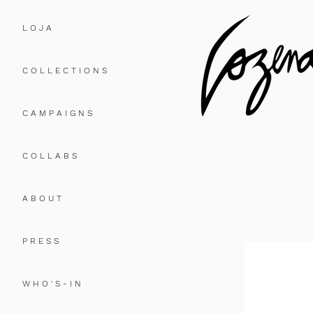
L O J A
C O L L E C T I O N S
C A M P A I G N S
C O L L A B S
A B O U T
P R E S S
W H O ' S - I N