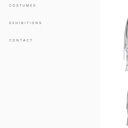
C O S T U M E S
E X H I B I T I O N S
C O N T A C T