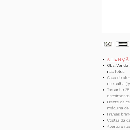
A T E N Ç Ã
Obs: Venda 
nas fotos.
Capa de alm
de malha (ly
Tamanho 35x3
enchimento
Frente da c
máquina de 
Franjas bra
Costas da ca
Abertura nas