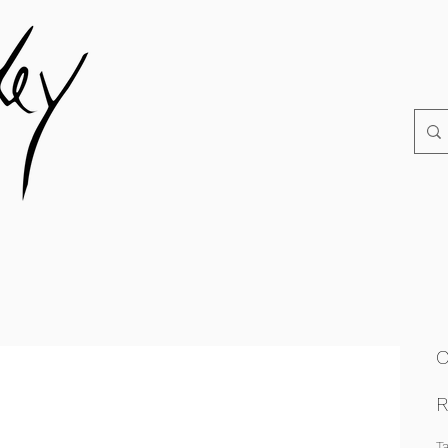
C
R
T