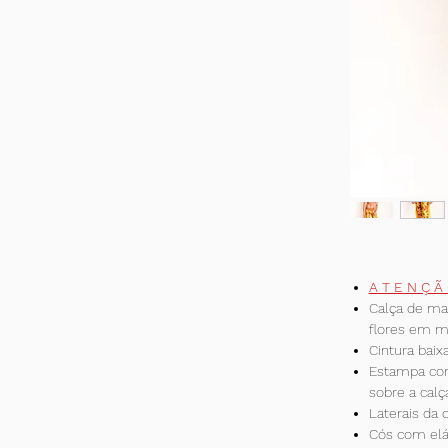
A T E N Ç Ã
Calça de ma
flores em m
Cintura baixa
Estampa con
sobre a calç
Laterais da 
Cós com elá