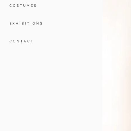
C O S T U M E S
E X H I B I T I O N S
C O N T A C T