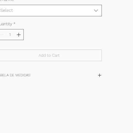
Select
uantity
*
Add to Cart
ABELA DE MEDIDAS
TAM
P
M
G
+
(cm)
36-38
40-42
44-46
48-50
quadril
90/94
98/102
106/110
114/118
cintura
62/66
70/74
78/82
86/90