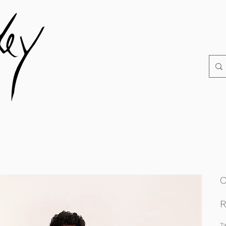
C
R
T