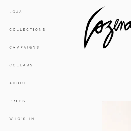
L O J A
C O L L E C T I O N S
C A M P A I G N S
C O L L A B S
A B O U T
P R E S S
W H O ' S - I N