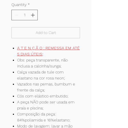
Quantity
*
Add to Cart
A T E N Ç Ã O : REMESSA EM ATÉ
5 DIAS ÚTEIS;
Obs: peça transparente, não
inclusa a calcinha/sunga;
Calça vazada de tule com
elastano na cor rosa neon;
Vazados nas pernas, bumbum e
frente da calça;
Cós com elástico embutido;
A peça NÃO pode ser usada em
praia e piscina;
Composição da peça:
84%poliamida e 16%elastano;
Modo de lavagem: lavar a mão