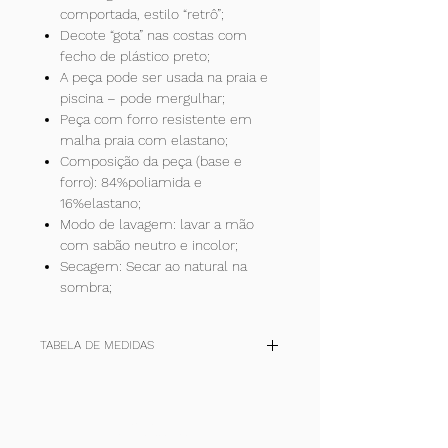
comportada, estilo “retrô”;
Decote “gota” nas costas com
fecho de plástico preto;
A peça pode ser usada na praia e
piscina – pode mergulhar;
Peça com forro resistente em
malha praia com elastano;
Composição da peça (base e
forro): 84%poliamida e
16%elastano;
Modo de lavagem: lavar a mão
com sabão neutro e incolor;
Secagem: Secar ao natural na
sombra;
TABELA DE MEDIDAS
TAM
P
M
G
+
(cm)
36-
40-42
44-46
48-50
Inscreva-se!
38
E receba todas nossas notícias.