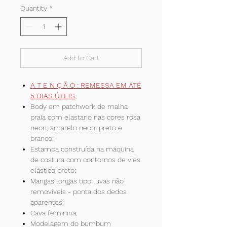
Quantity
*
Add to Cart
A T E N Ç Ã O : REMESSA EM ATÉ
5 DIAS ÚTEIS;
Body em patchwork de malha
praia com elastano nas cores rosa
neon, amarelo neon, preto e
branco;
Estampa construída na máquina
de costura com contornos de viés
elástico preto;
Mangas longas tipo luvas não
removíveis - ponta dos dedos
aparentes;
Cava feminina;
Modelagem do bumbum