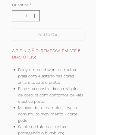
Quantity
*
Add to Cart
A T E N Ç Ã O: REMESSA EM ATÉ 5
DIAS ÚTEIS;
Body em patchwork de malha
praia com elastano nas cores
amarelo, azul e preto;
Estampa construída na máquina
de costura com contornos de viés
elástico preto;
Mangas de tule amplas, leves e
com muito movimento - corte
godê;
Saiote de tule nas costas
protegendo o bumbum;