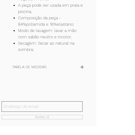
A peça pode ser usada em praia e
piscina;
Composição da peça -
84%poliamida e 16%elastano;
Modo de lavagem: lavar a mão
com sabão neutro e incolor;
Secagem: Secar ao natural na
sombra;
TABELA DE MEDIDAS
TAM
P
M
G
+
(cm)
36-
40-42
44-46
48-50
Inscreva-se!
38
E receba todas nossas notícias.
quadril
90/94
98/102
106/110
114/118
Assine Já
cintura
62/66
70/74
78/82
86/90
busto
80/84
88/92
96/100
104/111