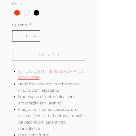
Cor
*
Quantity
*
Add to Cart
A T E N Ç Ã O : REMESSA EM ATÉ 5
DIAS ÚTEIS;
Body franjado em patchwork de
malha com elastano;
Modelagem frente única com
amarração em lacinho;
Franjas de malha aplicadas em
cascata (estilo melindrosa) através
de patchwork garantindo
durabilidade;
Peça sem forro;