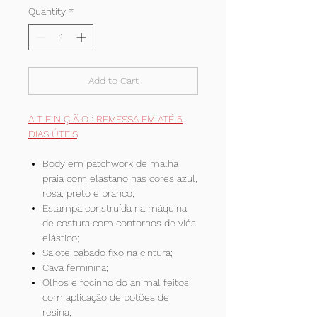
Quantity
*
Add to Cart
A T E N Ç Ã O : REMESSA EM ATÉ 5
DIAS ÚTEIS;
Body em patchwork de malha
praia com elastano nas cores azul,
rosa, preto e branco;
Estampa construída na máquina
de costura com contornos de viés
elástico;
Saiote babado fixo na cintura;
Cava feminina;
Olhos e focinho do animal feitos
com aplicação de botões de
resina;