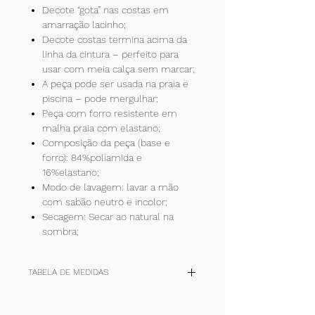
Decote “gota” nas costas em
amarração lacinho;
Decote costas termina acima da
linha da cintura – perfeito para
usar com meia calça sem marcar;
A peça pode ser usada na praia e
piscina – pode mergulhar;
Peça com forro resistente em
malha praia com elastano;
Composição da peça (base e
forro): 84%poliamida e
16%elastano;
Modo de lavagem: lavar a mão
com sabão neutro e incolor;
Secagem: Secar ao natural na
sombra;
TABELA DE MEDIDAS
TAM
2
4
6
8