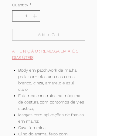
Quantity
*
Add to Cart
A T E N Ç Ã O : REMESSA EM ATÉ 5
DIAS ÚTEIS;
Body em patchwork de malha
praia com elastano nas cores
branco, cinza, amarelo e azul
claro;
Estampa construída na máquina
de costura com contornos de viés
elástico;
Mangas com aplicações de franjas
em malha;
Cava feminina;
Olho do animal feito com