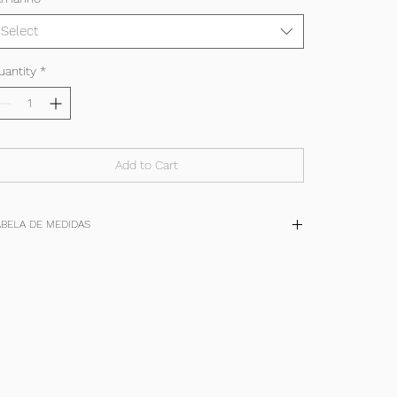
Select
uantity
*
Add to Cart
ABELA DE MEDIDAS
TAM
P
M
G
+
(cm)
36-38
40-42
44-46
48-50
quadril
90/94
98/102
106/110
114/118
cintura
62/66
70/74
78/82
86/90