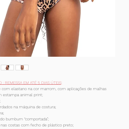
 O : REMESSA EM ATÉ 5 DIAS ÚTEIS;
e com elastano na cor marrom, com aplicações de malhas
m estampa animal print;
;
rdados na máquina de costura;
na;
do bumbum “comportada”;
nas costas com fecho de plástico preto;