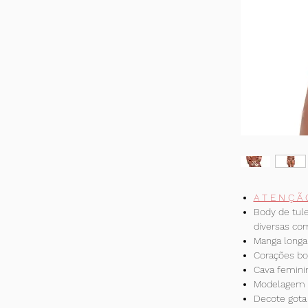
A T E N Ç Ã
Body de tul
diversas co
Manga longa
Corações bo
Cava femini
Modelagem 
Decote gota 