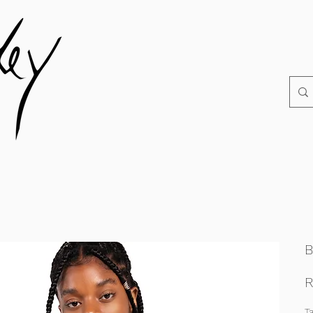
B
R
T