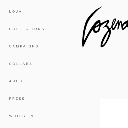
L O J A
C O L L E C T I O N S
C A M P A I G N S
C O L L A B S
A B O U T
P R E S S
W H O ' S - I N