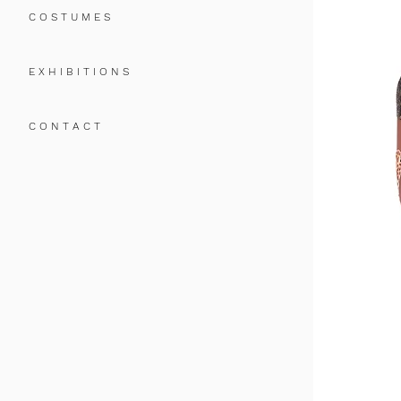
C O S T U M E S
E X H I B I T I O N S
C O N T A C T