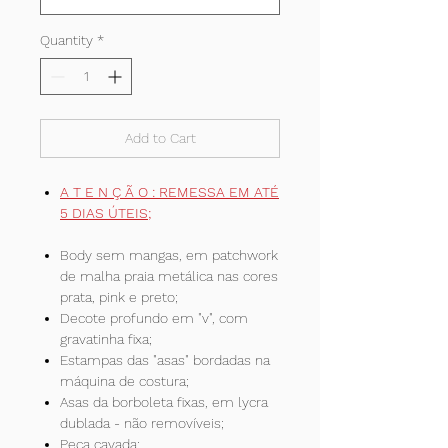
Quantity
*
Add to Cart
A T E N Ç Ã O : REMESSA EM ATÉ
5 DIAS ÚTEIS;
Body sem mangas, em patchwork
de malha praia metálica nas cores
prata, pink e preto;
Decote profundo em "v", com
gravatinha fixa;
Estampas das "asas" bordadas na
máquina de costura;
Asas da borboleta fixas, em lycra
dublada - não removíveis;
Peça cavada;