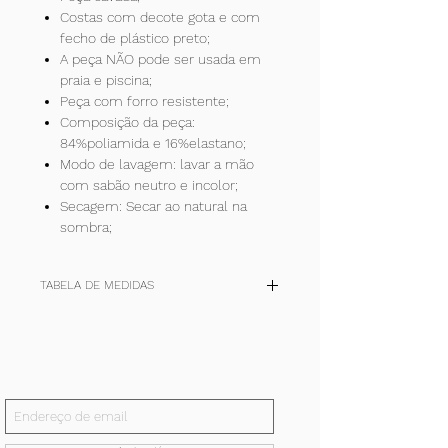
Costas com decote gota e com
fecho de plástico preto;
A peça NÃO pode ser usada em
praia e piscina;
Peça com forro resistente;
Composição da peça:
84%poliamida e 16%elastano;
Modo de lavagem: lavar a mão
com sabão neutro e incolor;
Secagem: Secar ao natural na
sombra;
TABELA DE MEDIDAS
TAM
P
M
G
+
(cm)
36-
40-42
44-46
48-50
Inscreva-se!
38
E receba todas nossas notícias.
quadril
90/94
98/102
106/110
114/118