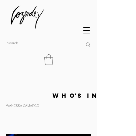
w h o's i n
WANESSA CAMARGO